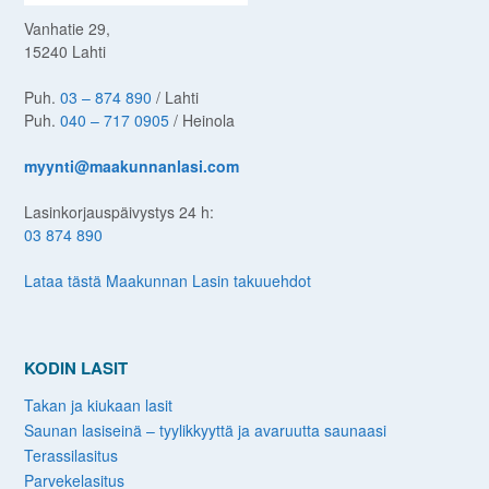
Vanhatie 29,
15240 Lahti
Puh.
03 – 874 890
/ Lahti
Puh.
040 – 717 0905
/ Heinola
myynti@maakunnanlasi.com
Lasinkorjauspäivystys 24 h:
03 874 890
Lataa tästä Maakunnan Lasin takuuehdot
KODIN LASIT
Takan ja kiukaan lasit
Saunan lasiseinä – tyylikkyyttä ja avaruutta saunaasi
Terassilasitus
Parvekelasitus