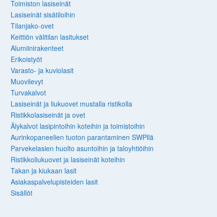
Toimiston lasiseinät
Lasiseinät sisätiloihin
Tilanjako-ovet
Keittiön välitilan lasitukset
Alumiinirakenteet
Erikoistyöt
Varasto- ja kuviolasit
Muovilevyt
Turvakalvot
Lasiseinät ja liukuovet mustalla ristikolla
Ristikkolasiseinät ja ovet
Älykalvot lasipintoihin koteihin ja toimistoihin
Aurinkopaneelien tuoton parantaminen SWPllä
Parvekelasien huolto asuntoihin ja taloyhtiöihin
Ristikkoliukuovet ja lasiseinät koteihin
Takan ja kiukaan lasit
Asiakaspalvelupisteiden lasit
Sisällöt