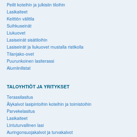
Peilit koteihin ja julkisiin tiloihin
Lasikaiteet
Keittiön välitila
Suihkuseinät
Liukuovet
Lasiseinät sisätiloihin
Lasiseinät ja liukuovet mustalla ristikolla
Tilanjako-ovet
Puurunkoinen lasiterassi
Alumiinilistat
TALOYHTIÖT JA YRITYKSET
Terassilasitus
Älykalvot lasipintoihin koteihin ja toimistoihin
Parvekelasitus
Lasikaiteet
Lintuturvallinen lasi
Auringonsuojakalvot ja turvakalvot