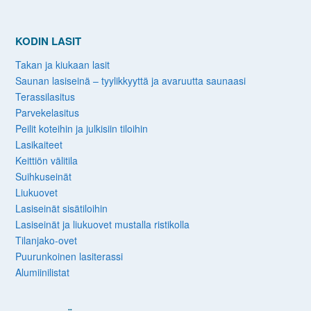
KODIN LASIT
Takan ja kiukaan lasit
Saunan lasiseinä – tyylikkyyttä ja avaruutta saunaasi
Terassilasitus
Parvekelasitus
Peilit koteihin ja julkisiin tiloihin
Lasikaiteet
Keittiön välitila
Suihkuseinät
Liukuovet
Lasiseinät sisätiloihin
Lasiseinät ja liukuovet mustalla ristikolla
Tilanjako-ovet
Puurunkoinen lasiterassi
Alumiinilistat