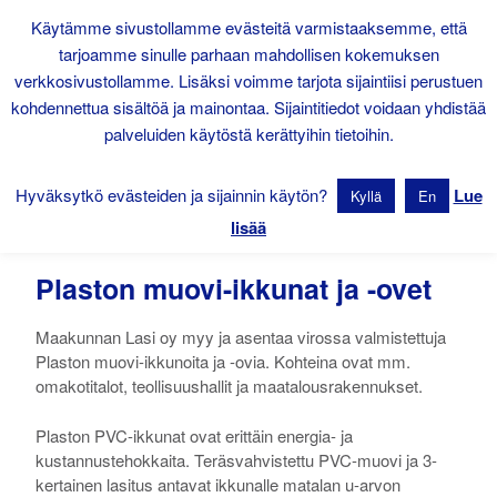
Käytämme sivustollamme evästeitä varmistaaksemme, että
tarjoamme sinulle parhaan mahdollisen kokemuksen
verkkosivustollamme. Lisäksi voimme tarjota sijaintiisi perustuen
kohdennettua sisältöä ja mainontaa. Sijaintitiedot voidaan yhdistää
palveluiden käytöstä kerättyihin tietoihin.
Hyväksytkö evästeiden ja sijainnin käytön?
Lue
Kyllä
En
lisää
Plaston muovi-ikkunat ja -ovet
Maakunnan Lasi oy myy ja asentaa virossa valmistettuja
Plaston muovi-ikkunoita ja -ovia. Kohteina ovat mm.
omakotitalot, teollisuushallit ja maatalousrakennukset.
Plaston PVC-ikkunat ovat erittäin energia- ja
kustannustehokkaita. Teräsvahvistettu PVC-muovi ja 3-
kertainen lasitus antavat ikkunalle matalan u-arvon