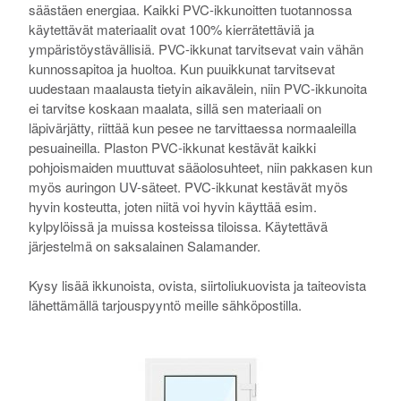
säästäen energiaa. Kaikki PVC-ikkunoitten tuotannossa
käytettävät materiaalit ovat 100% kierrätettäviä ja
ympäristöystävällisiä. PVC-ikkunat tarvitsevat vain vähän
kunnossapitoa ja huoltoa. Kun puuikkunat tarvitsevat
uudestaan maalausta tietyin aikavälein, niin PVC-ikkunoita
ei tarvitse koskaan maalata, sillä sen materiaali on
läpivärjätty, riittää kun pesee ne tarvittaessa normaaleilla
pesuaineilla. Plaston PVC-ikkunat kestävät kaikki
pohjoismaiden muuttuvat sääolosuhteet, niin pakkasen kun
myös auringon UV-säteet. PVC-ikkunat kestävät myös
hyvin kosteutta, joten niitä voi hyvin käyttää esim.
kylpylöissä ja muissa kosteissa tiloissa. Käytettävä
järjestelmä on saksalainen Salamander.
Kysy lisää ikkunoista, ovista, siirtoliukuovista ja taiteovista
lähettämällä tarjouspyyntö meille sähköpostilla.