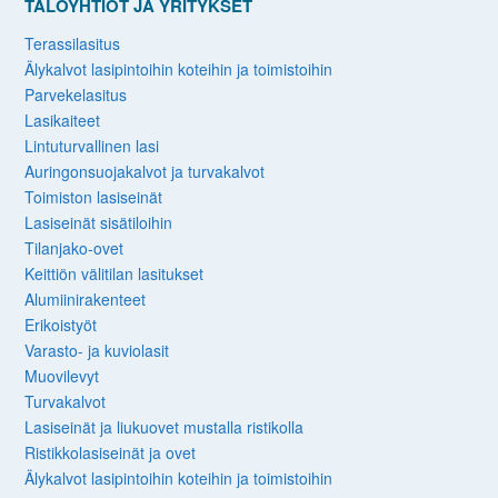
TALOYHTIÖT JA YRITYKSET
Terassilasitus
Älykalvot lasipintoihin koteihin ja toimistoihin
Parvekelasitus
Lasikaiteet
Lintuturvallinen lasi
Auringonsuojakalvot ja turvakalvot
Toimiston lasiseinät
Lasiseinät sisätiloihin
Tilanjako-ovet
Keittiön välitilan lasitukset
Alumiinirakenteet
Erikoistyöt
Varasto- ja kuviolasit
Muovilevyt
Turvakalvot
Lasiseinät ja liukuovet mustalla ristikolla
Ristikkolasiseinät ja ovet
Älykalvot lasipintoihin koteihin ja toimistoihin