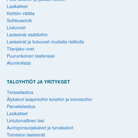
Lasikaiteet
Keittiön välitila
Suihkuseinät
Liukuovet
Lasiseinät sisätiloihin
Lasiseinät ja liukuovet mustalla ristikolla
Tilanjako-ovet
Puurunkoinen lasiterassi
Alumiinilistat
TALOYHTIÖT JA YRITYKSET
Terassilasitus
Älykalvot lasipintoihin koteihin ja toimistoihin
Parvekelasitus
Lasikaiteet
Lintuturvallinen lasi
Auringonsuojakalvot ja turvakalvot
Toimiston lasiseinät