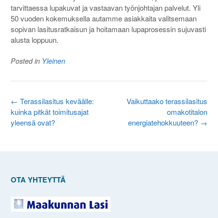
tarvittaessa lupakuvat ja vastaavan työnjohtajan palvelut. Yli
50 vuoden kokemuksella autamme asiakkaita valitsemaan
sopivan lasitusratkaisun ja hoitamaan lupaprosessin sujuvasti
alusta loppuun.
Posted in
Yleinen
Post
←
Terassilasitus keväälle:
Vaikuttaako terassilasitus
navigation
kuinka pitkät toimitusajat
omakotitalon
yleensä ovat?
energiatehokkuuteen?
→
OTA YHTEYTTÄ