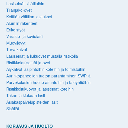
Lasiseinät sisätiloihin
Tilanjako-ovet
Keittiön välitilan lasitukset
Alumiinirakenteet
Erikoistyöt
Varasto- ja kuviolasit
Muovilevyt
Turvakalvot
Lasiseinät ja liukuovet mustalla ristikolla
Ristikkolasiseinät ja ovet
Älykalvot lasipintoihin koteihin ja toimistoihin
Aurinkopaneelien tuoton parantaminen SWPllä
Parvekelasien huolto asuntoihin ja taloyhtiöihin
Ristikkoliukuovet ja lasiseinät koteihin
Takan ja kiukaan lasit
Asiakaspalvelupisteiden lasit
Sisällöt
KORJAUS JA HUOLTO