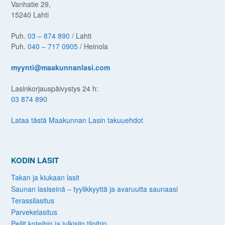
Vanhatie 29,
15240 Lahti
Puh.
03 – 874 890
/ Lahti
Puh.
040 – 717 0905
/ Heinola
myynti@maakunnanlasi.com
Lasinkorjauspäivystys 24 h:
03 874 890
Lataa tästä Maakunnan Lasin takuuehdot
KODIN LASIT
Takan ja kiukaan lasit
Saunan lasiseinä – tyylikkyyttä ja avaruutta saunaasi
Terassilasitus
Parvekelasitus
Peilit koteihin ja julkisiin tiloihin