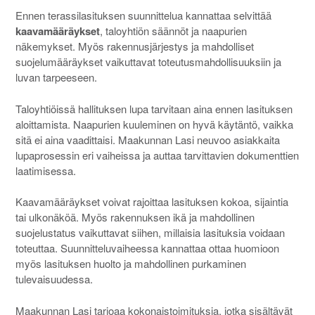
Ennen terassilasituksen suunnittelua kannattaa selvittää
kaavamääräykset
, taloyhtiön säännöt ja naapurien
näkemykset. Myös rakennusjärjestys ja mahdolliset
suojelumääräykset vaikuttavat toteutusmahdollisuuksiin ja
luvan tarpeeseen.
Taloyhtiöissä hallituksen lupa tarvitaan aina ennen lasituksen
aloittamista. Naapurien kuuleminen on hyvä käytäntö, vaikka
sitä ei aina vaadittaisi. Maakunnan Lasi neuvoo asiakkaita
lupaprosessin eri vaiheissa ja auttaa tarvittavien dokumenttien
laatimisessa.
Kaavamääräykset voivat rajoittaa lasituksen kokoa, sijaintia
tai ulkonäköä. Myös rakennuksen ikä ja mahdollinen
suojelustatus vaikuttavat siihen, millaisia lasituksia voidaan
toteuttaa. Suunnitteluvaiheessa kannattaa ottaa huomioon
myös lasituksen huolto ja mahdollinen purkaminen
tulevaisuudessa.
Maakunnan Lasi tarjoaa kokonaistoimituksia, jotka sisältävät