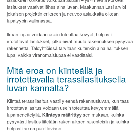
lasitukset vaativat lähes aina luvan. Maakunnan Lasi arvioi
jokaisen projektin erikseen ja neuvoo asiakkaita oikean
lupatyypin valinnassa.
Ilman lupaa voidaan usein toteuttaa kevyet, helposti
irrotettavat lasitukset, jotka eivät muuta rakennuksen pysyvää
rakennetta. Taloyhtiöissä tarvitaan kuitenkin aina hallituksen
lupa, vaikka viranomaislupaa ei vaadittaisi.
Mitä eroa on kiinteällä ja
irrotettavalla terassilasituksella
luvan kannalta?
Kiinteä terassilasitus vaatii yleensä rakennusluvan, kun taas
irrotettava lasitus voidaan usein toteuttaa kevyemmällä
lupamenettelyllä.
Kiinteys määrittyy
sen mukaan, kuinka
pysyvästi lasitus liitetään rakennuksen rakenteisiin ja kuinka
helposti se on purettavissa.