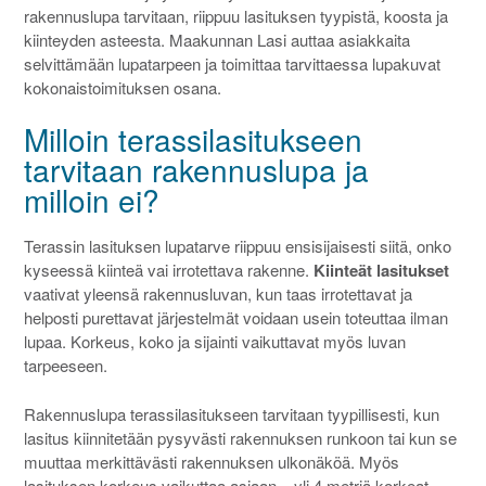
rakennuslupa tarvitaan, riippuu lasituksen tyypistä, koosta ja
kiinteyden asteesta. Maakunnan Lasi auttaa asiakkaita
selvittämään lupatarpeen ja toimittaa tarvittaessa lupakuvat
kokonaistoimituksen osana.
Milloin terassilasitukseen
tarvitaan rakennuslupa ja
milloin ei?
Terassin lasituksen lupatarve riippuu ensisijaisesti siitä, onko
kyseessä kiinteä vai irrotettava rakenne.
Kiinteät lasitukset
vaativat yleensä rakennusluvan, kun taas irrotettavat ja
helposti purettavat järjestelmät voidaan usein toteuttaa ilman
lupaa. Korkeus, koko ja sijainti vaikuttavat myös luvan
tarpeeseen.
Rakennuslupa terassilasitukseen tarvitaan tyypillisesti, kun
lasitus kiinnitetään pysyvästi rakennuksen runkoon tai kun se
muuttaa merkittävästi rakennuksen ulkonäköä. Myös
lasituksen korkeus vaikuttaa asiaan – yli 4 metriä korkeat