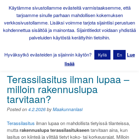
Skip
Käytämme sivustollamme evästeitä varmistaaksemme, että
to
tarjoamme sinulle parhaan mahdollisen kokemuksen
content
verkkosivustollamme. Lisäksi voimme tarjota sijaintiisi perustuen
kohdennettua sisältöä ja mainontaa. Sijaintitiedot voidaan yhdistää
palveluiden käytöstä kerättyihin tietoihin.
Hyväksytkö evästeiden ja sijainnin käytön?
Lue
Kyllä
En
lisää
Terassilasitus ilman lupaa –
milloin rakennuslupa
tarvitaan?
Posted on
4.2.2026
by
Maakunnanlasi
Terassilasitus
ilman lupaa on mahdollista tietyissä tilanteissa,
mutta
rakennuslupa terassilasitukseen
tarvitaan aina, kun
lasitus on kiinteä ja ylittää tietyt koko- tai korkeusrajat. Milloin