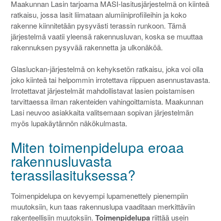
Maakunnan Lasin tarjoama MASI-lasitusjärjestelmä on kiinteä
ratkaisu, jossa lasit liimataan alumiiniprofiileihin ja koko
rakenne kiinnitetään pysyvästi terassin runkoon. Tämä
järjestelmä vaatii yleensä rakennusluvan, koska se muuttaa
rakennuksen pysyvää rakennetta ja ulkonäköä.
Glasluckan-järjestelmä on kehyksetön ratkaisu, joka voi olla
joko kiinteä tai helpommin irrotettava riippuen asennustavasta.
Irrotettavat järjestelmät mahdollistavat lasien poistamisen
tarvittaessa ilman rakenteiden vahingoittamista. Maakunnan
Lasi neuvoo asiakkaita valitsemaan sopivan järjestelmän
myös lupakäytännön näkökulmasta.
Miten toimenpidelupa eroaa
rakennusluvasta
terassilasituksessa?
Toimenpidelupa on kevyempi lupamenettely pienempiin
muutoksiin, kun taas rakennuslupa vaaditaan merkittäviin
rakenteellisiin muutoksiin.
Toimenpidelupa
riittää usein