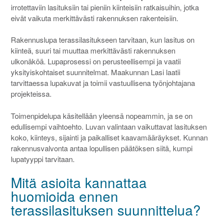
irrotettaviin lasituksiin tai pieniin kiinteisiin ratkaisuihin, jotka
eivät vaikuta merkittävästi rakennuksen rakenteisiin.
Rakennuslupa terassilasitukseen tarvitaan, kun lasitus on
kiinteä, suuri tai muuttaa merkittävästi rakennuksen
ulkonäköä. Lupaprosessi on perusteellisempi ja vaatii
yksityiskohtaiset suunnitelmat. Maakunnan Lasi laatii
tarvittaessa lupakuvat ja toimii vastuullisena työnjohtajana
projekteissa.
Toimenpidelupa käsitellään yleensä nopeammin, ja se on
edullisempi vaihtoehto. Luvan valintaan vaikuttavat lasituksen
koko, kiinteys, sijainti ja paikalliset kaavamääräykset. Kunnan
rakennusvalvonta antaa lopullisen päätöksen siitä, kumpi
lupatyyppi tarvitaan.
Mitä asioita kannattaa
huomioida ennen
terassilasituksen suunnittelua?